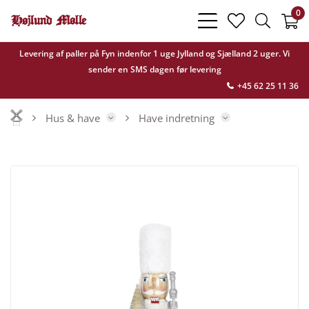
0
bars
heart
search
light
light
light
Levering af paller på Fyn indenfor 1 uge Jylland og Sjælland 2 uger. Vi
sender en SMS dagen før levering
+45 62 25 11 36
Hus & have
Have indretning