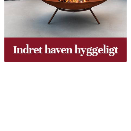
Træpiller Fyn - frit leveret
Bor du i Odense, Svendborg, Nyborg, Kerteminde,
Faaborg, Middelfart, Otterup eller et andet sted på Fyn?
Vi leverer gratis dine træpiller på hele Fyn. Uanset hvor
på Fyn du bor, kan du få leveret træpiller indenfor 5
hverdage. Vores lastbiler kommer hele Fyn rundt i