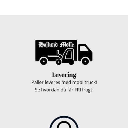
løbet af en uge, så du kan få leveret dine træpiller.
Levering
Paller leveres med mobiltruck!
Se hvordan du får FRI fragt.