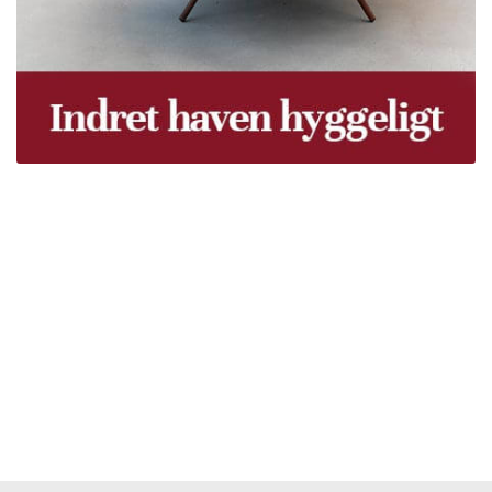
Træpiller Fyn - frit leveret
Bor du i Odense, Svendborg, Nyborg, Kerteminde,
Faaborg, Middelfart, Otterup eller et andet sted på Fyn?
Vi leverer gratis dine træpiller på hele Fyn. Uanset hvor
på Fyn du bor, kan du få leveret træpiller indenfor 5
hverdage. Vores lastbiler kommer hele Fyn rundt i
løbet af en uge, så du kan få leveret dine træpiller.