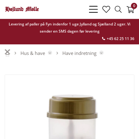
0
bars
heart
search
light
light
light
Levering af paller på Fyn indenfor 1 uge Jylland og Sjælland 2 uger. Vi
sender en SMS dagen før levering
+45 62 25 11 36
Hus & have
Have indretning