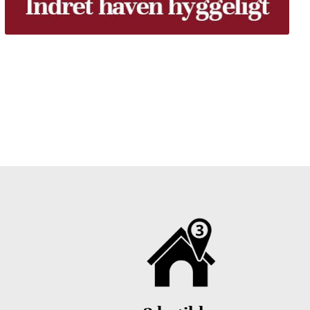
 gratis dine træpiller på hele Fyn. Uanset hvor på Fyn
u kan få leveret dine træpiller.