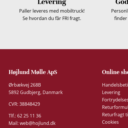
Levering
God
Paller leveres med mobiltruck!
Personli
Se hvordan du får FRI fragt.
finder
Højlund Mølle ApS
Online sh
Ørbækvej 268B
Handelsbeti
5892 Gudbjerg, Danmark
Levering
Fortrydelse
CVR: 38848429
Returformu
Returfragt t
Tlf.: 62 25 11 36
Cookies
Mail:
web@hojlund.dk