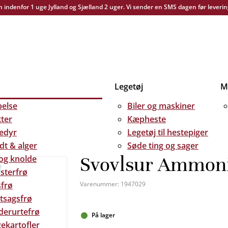
yn indenfor 1 uge Jylland og Sjælland 2 uger. Vi sender en SMS dagen før leverin
Legetøj
Me
else
Biler og maskiner
kter
Kæpheste
edyr
Legetøj til hestepiger
dt & alger
Søde ting og sager
Svovlsur Ammoni
 og knolde
sterfrø
frø
Varenummer:
1947029
tsagsfrø
derurtefrø
På lager
ekartofler