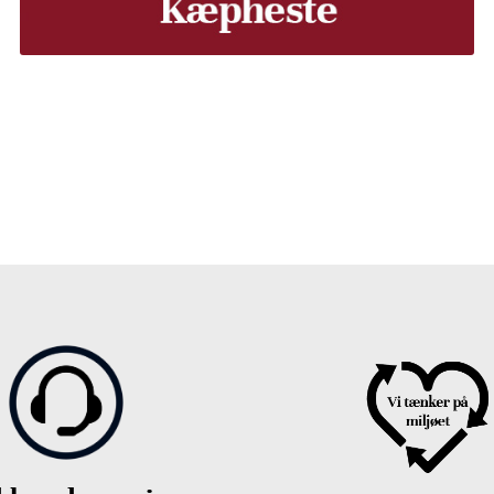
, Middelfart, Otterup eller et andet sted på Fyn? Vi leverer
Vores lastbiler kommer hele Fyn rundt i løbet af en uge, så d