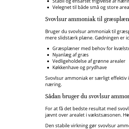
Stabil og ensartet frigivelse af næri
Velegnet til både små og store area
Svovlsur ammoniak til græsplæn
Bruger du svovlsur ammoniak til græsp
mere slidstærk plæne. Gødningen er ide
Græsplæner med behov for kvælst
Nyanlæg af græs
Vedligeholdelse af grønne arealer
Køkkenhave og prydhave
Svovlsur ammoniak er særligt effektiv 
næring.
Sådan bruger du svovlsur ammo
For at få det bedste resultat med svo
jævnt over arealet i vækstsæsonen. Her
Den stabile virkning gør svovlsur ammo