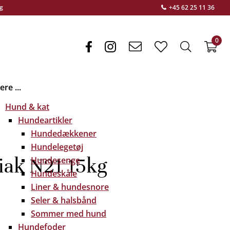
g
+45 62 25 11 36
0
facebook
instagram
envelope
heart
search
f
light
light
light
re ...
Hund & kat
Hundeartikler
Hundedækkener
Hundelegetøj
ak N21 15kg
Hundesenge
Hundeskåle
Liner & hundesnore
Seler & halsbånd
Sommer med hund
Hundefoder