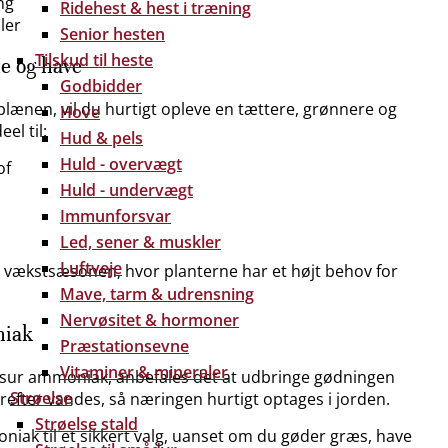
ng
Ridehest & hest i træning
ler
Senior hesten
Tilskud til heste
e og have
Godbidder
lænen, vil du hurtigt opleve en tættere, grønnere og
Hove
el til:
Hud & pels
Huld - overvægt
of
Huld - undervægt
Immunforsvar
Led, sener & muskler
Luftveje
i vækstsæsonen, hvor planterne har et højt behov for
Mave, tarm & udrensning
Nervøsitet & hormoner
niak
Præstationsevne
Vitaminer & mineraler
vlsur ammoniak, anbefales det at udbringe gødningen
Strøelse
efter vandes, så næringen hurtigt optages i jorden.
Strøelse stald
niak til et sikkert valg, uanset om du gøder græs, have