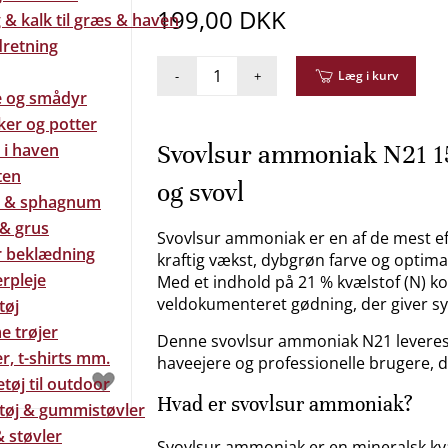
199,00 DKK
& kalk til græs & haven
dretning
-
+
Læg i kurv
e og smådyr
ker og potter
Svovlsur ammoniak N21 15
 i haven
ten
og svovl
 & sphagnum
 & grus
Svovlsur ammoniak er en af de mest eff
 beklædning
kraftig vækst, dybgrøn farve og optim
rpleje
Med et indhold på 21 % kvælstof (N) k
veldokumenteret gødning, der giver syn
tøj
e trøjer
Denne svovlsur ammoniak N21 leveres i 
r, t-shirts mm.
haveejere og professionelle brugere, de
tøj til outdoor
Hvad er svovlsur ammoniak?
tøj & gummistøvler
 støvler
Svovlsur ammoniak er en mineralsk kv