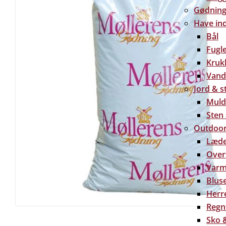
Gødning 
Have in
Bål
Fugl
Kruk
Vand
Jord & s
Muld
Sten
Outdoor
Læde
Over
Varm
Bluse
Herre
Regn
Sko &