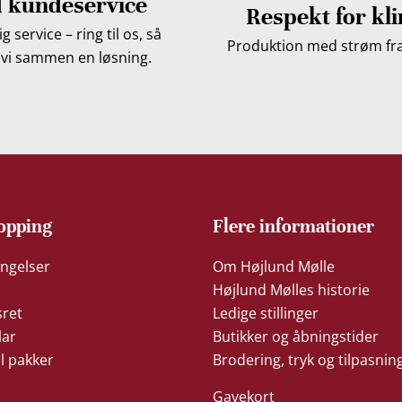
 kundeservice
Respekt for kl
g service – ring til os, så
Produktion med strøm fra 
 vi sammen en løsning.
opping
Flere informationer
ngelser
Om Højlund Mølle
Højlund Mølles historie
sret
Ledige stillinger
lar
Butikker og åbningstider
il pakker
Brodering, tryk og tilpasnin
Gavekort