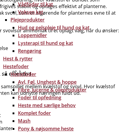
Vådfoder til kat
gives stabilt og optages effektivt af planterne.
Voksen kat
 svovl, som er afgørende for planternes evne til at
Plejeprodukter
Hud og pelspleje til hund og kat
 svovlsur ammoniak til et oplagt valg, når du ønsker:
Loppemidler
Lysterapi til hund og kat
else
Rengøring
Hest & rytter
Hestefoder
så effektivt
Hestefoder
Avl, Føl, Unghest & hoppe
 samspillet mellem kvælstof og svovl. Hvor kvælstof
Fibre, lucerne & olieprodukter
lanten kan udnytte næringen fuldt ud.
Foder til opfedning
Heste med særlige behov
Komplet foder
t
Mash
en
lanter
Pony & nøjsomme heste