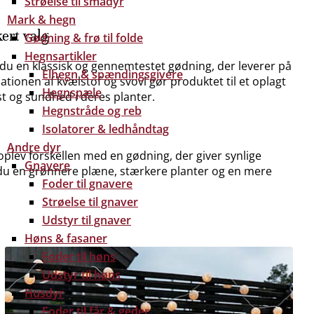
Strøelse til smådyr
Mark & hegn
ert valg
Gødning & frø til folde
Hegnsartikler
u en klassisk og gennemtestet gødning, der leverer på
Elhegn & spændingsgivere
tionen af kvælstof og svovl gør produktet til et oplagt
Hegnspæle
st og sundhed i deres planter.
Hegnstråde og reb
Isolatorer & ledhåndtag
Andre dyr
oplev forskellen med en gødning, der giver synlige
Gnavere
 du en grønnere plæne, stærkere planter og en mere
Foder til gnavere
Strøelse til gnaver
Udstyr til gnaver
Høns & fasaner
Foder til høns
Udstyr til høns
Husdyr
Foder til får & geder