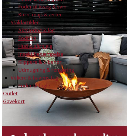
Foder til kvæg & svin
Korn, majs & ærter
Staldartikler
Aktivering & leg
Fodring
Hud & sårpleje
Insekt bekæmpelse
Klippere & tilbehør
Udmugning & rengøring
Voliere & havens fugle
Foder til fugle
Outlet
Gavekort