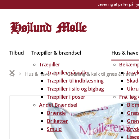
Levering af paller på F
Tilbud
Træpiller & brændsel
Hus & have
Træpiller
Bekæmp
Træpiller på palle
Inse
Hus & have
Gødning & kalk til græs & haven
Træpiller til indblæsning
Skad
Træpiller i silo og bigbag
Ukru
Træpiller i poser
Frø, løg
Andet Brændsel
Blom
Brænde
Græs
Briketter
Grøn
Smuld
Kryd
Lægg