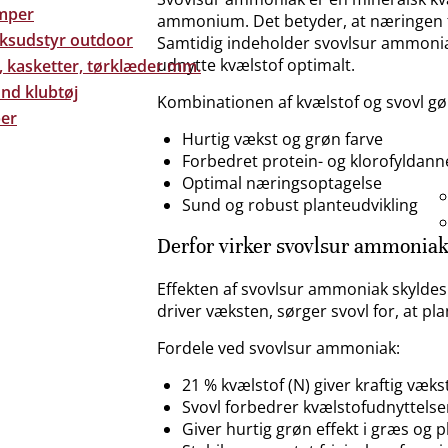
mper
ammonium. Det betyder, at næringen fri
eksudstyr outdoor
Samtidig indeholder svovlsur ammoniak
udnytte kvælstof optimalt.
, kasketter, tørklæder mm.
nd klubtøj
Kombinationen af kvælstof og svovl gør
er
Hurtig vækst og grøn farve
Forbedret protein- og klorofyldann
Optimal næringsoptagelse
Sund og robust planteudvikling
Derfor virker svovlsur ammoniak 
Effekten af svovlsur ammoniak skyldes
driver væksten, sørger svovl for, at p
Fordele ved svovlsur ammoniak:
21 % kvælstof (N) giver kraftig væks
Svovl forbedrer kvælstofudnyttels
Giver hurtig grøn effekt i græs og p