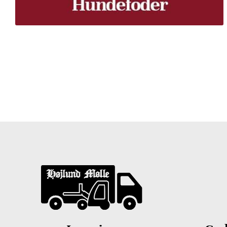
Træpiller Fyn - frit leveret
Bor du i Odense, Svendborg, Nyborg, Kerteminde, Faaborg
du bor, kan du få leveret træpiller indenfor 5 hverdage. 