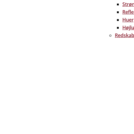
Strø
Refl
Huer
Højlu
Redskab