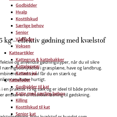
Godbidder
Hvalp
Kosttilskud
Særlige behov
Senior
 kg – effektiv gødning med kvælstof
Vådfoder
Voksen
Katteartikler
Kattegrus & kattebakker
ektive og anvendte gødningstyper, når du vil sikre
Kattelegetøj
al næringsudnyttelse i græsplæne, have og landbrug.
Kattens jul
ombineret med svovl får du en stærk og
lige resultater hurtigt.
Kattefoder
Godbidder til kat
en praktisk 15 kg sæk og er ideel til både private
Katte med særlige behov
r ønsker en driftssikker løsning til gødskning.
Killing
Kosttilskud til kat
Senior kat
ælstofgødning, hvor kvælstof er bundet som