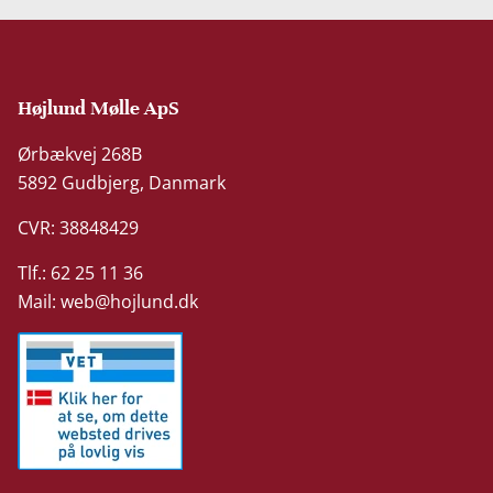
Højlund Mølle ApS
Ørbækvej 268B
5892 Gudbjerg, Danmark
CVR: 38848429
Tlf.: 62 25 11 36
Mail:
web@hojlund.dk