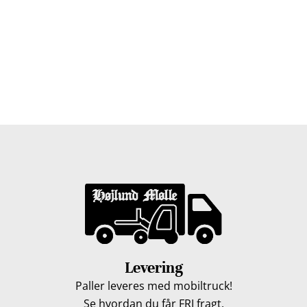
Bor du i Odense, Svendborg, Nyborg, Kerteminde,
Faaborg, Middelfart, Otterup eller et andet sted på Fyn?
Vi leverer gratis dine træpiller på hele Fyn. Uanset hvor
på Fyn du bor, kan du få leveret træpiller indenfor 5
hverdage. Vores lastbiler kommer hele Fyn rundt i
løbet af en uge, så du kan få leveret dine træpiller.
Levering
Paller leveres med mobiltruck!
Se hvordan du får FRI fragt.