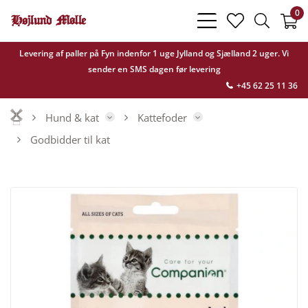
0
bars
heart
search
light
light
light
Levering af paller på Fyn indenfor 1 uge Jylland og Sjælland 2 uger. Vi
sender en SMS dagen før levering
+45 62 25 11 36
Hund & kat
Kattefoder
Godbidder til kat