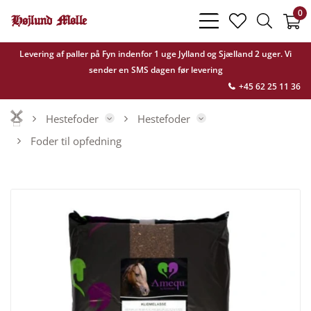
0
bars
heart
search
light
light
light
Levering af paller på Fyn indenfor 1 uge Jylland og Sjælland 2 uger. Vi
sender en SMS dagen før levering
+45 62 25 11 36
Hestefoder
Hestefoder
Foder til opfedning