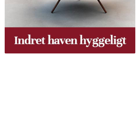
Træpiller Fyn - frit leveret
Bor du i Odense, Svendborg, Nyborg, Kerteminde,
Faaborg, Middelfart, Otterup eller et andet sted på Fyn?
Vi leverer gratis dine træpiller på hele Fyn. Uanset hvor
på Fyn du bor, kan du få leveret træpiller indenfor 5
hverdage. Vores lastbiler kommer hele Fyn rundt i
løbet af en uge, så du kan få leveret dine træpiller.