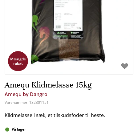
Mængde
rabat
Amequ Klidmelasse 15kg
Amequ by Dangro
Varenummer:
132301151
Klidmelasse i sæk, et tilskudsfoder til heste.
På lager