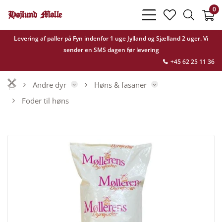
0
bars
heart
search
light
light
light
Levering af paller på Fyn indenfor 1 uge Jylland og Sjælland 2 uger. Vi
sender en SMS dagen før levering
+45 62 25 11 36
Andre dyr
Høns & fasaner
Foder til høns