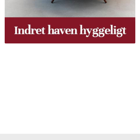
Træpiller Fyn - frit leveret
Bor du i Odense, Svendborg, Nyborg, Kerteminde,
Faaborg, Middelfart, Otterup eller et andet sted på Fyn?
Vi leverer gratis dine træpiller på hele Fyn. Uanset hvor
på Fyn du bor, kan du få leveret træpiller indenfor 5
hverdage. Vores lastbiler kommer hele Fyn rundt i
løbet af en uge, så du kan få leveret dine træpiller.