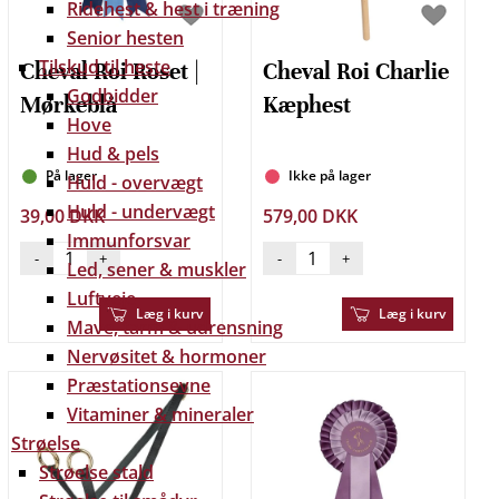
Ridehest & hest i træning
Senior hesten
Tilskud til heste
Cheval Roi Roset |
Cheval Roi Charlie
Godbidder
Mørkeblå
Kæphest
Hove
Hud & pels
På lager
Ikke på lager
Huld - overvægt
Huld - undervægt
39,00 DKK
579,00 DKK
Immunforsvar
-
+
-
+
Led, sener & muskler
Luftveje
Læg i kurv
Læg i kurv
Mave, tarm & udrensning
Nervøsitet & hormoner
Præstationsevne
Vitaminer & mineraler
Strøelse
Strøelse stald