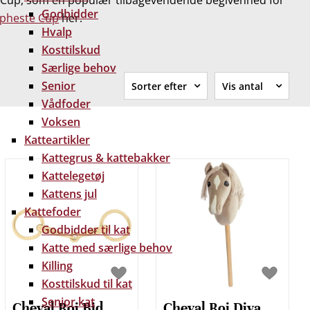
teCup, som en populær tilbagevendende begivenhed for
Godbidder
pheste Cup
her.
Hvalp
Kosttilskud
Særlige behov
Senior
Sorter efter
Vis antal
Vådfoder
Standard
12
Varenummer
24
Voksen
Varenavn
36
Katteartikler
Pris stigende
48
Kattegrus & kattebakker
Pris faldende
60
Kattelegetøj
Kattens jul
Kattefoder
Godbidder til kat
Katte med særlige behov
Killing
Kosttilskud til kat
Senior kat
Cheval Roi Bid
Cheval Roi Diva