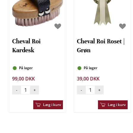
Cheval Roi
Cheval Roi Roset |
Kardesk
Grøn
På lager
På lager
99,00 DKK
39,00 DKK
-
+
-
+
Læg i kurv
Læg i kurv