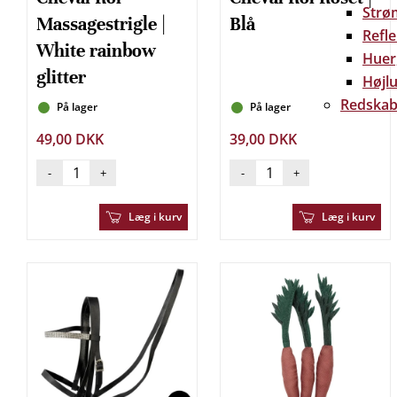
Strø
Massagestrigle |
Blå
Refl
White rainbow
Huer
glitter
Højlu
Redskab
På lager
På lager
49,00 DKK
39,00 DKK
-
+
-
+
Læg i kurv
Læg i kurv