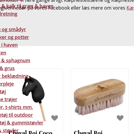
 afholder vi flere gange årligt Kæphestestævne og Kæphes
& kalk til græs & haven
egivenheder på vores Facebook eller læs mere om vores
Kæ
dretning
e og smådyr
ker og potter
 i haven
ten
 & sphagnum
 & grus
 beklædning
rpleje
tøj
e trøjer
r, t-shirts mm.
tøj til outdoor
tøj & gummistøvler
 støvler
Cheval Roi Coco
Cheval Roi