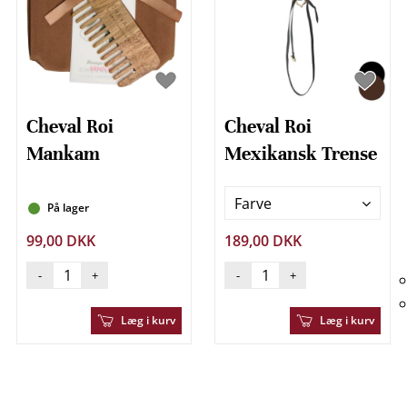
Cheval Roi
Cheval Roi
Mankam
Mexikansk Trense
Farve
På lager
99,00 DKK
189,00 DKK
-
+
-
+
Læg i kurv
Læg i kurv