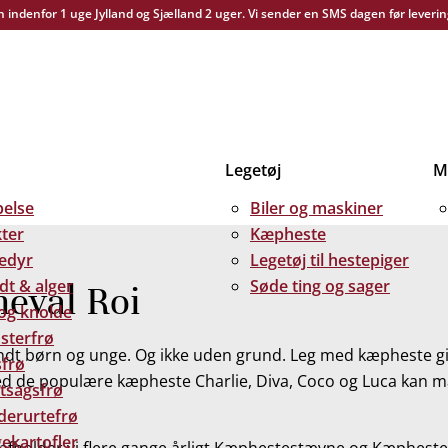
yn indenfor 1 uge Jylland og Sjælland 2 uger. Vi sender en SMS dagen før leverin
Legetøj
Me
else
Biler og maskiner
kter
Kæpheste
edyr
Legetøj til hestepiger
dt & alger
Søde ting og sager
heval Roi
 og knolde
sterfrø
ndt børn og unge. Og ikke uden grund. Leg med kæpheste g
frø
 Med de populære kæpheste Charlie, Diva, Coco og Luca kan m
tsagsfrø
derurtefrø
ekartofler