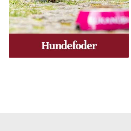
Træpiller Fyn - frit leveret
Bor du i Odense, Svendborg, Nyborg, Kerteminde, Faaborg
du bor, kan du få leveret træpiller indenfor 5 hverdage. 