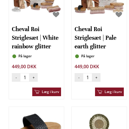
Cheval Roi
Cheval Roi
Striglesæt | White
Striglesæt | Pale
rainbow glitter
earth glitter
På lager
På lager
449,00 DKK
449,00 DKK
-
+
-
+
Læg i kurv
Læg i kurv