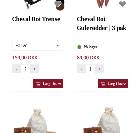
Cheval Roi Trense
Cheval Roi
Gulerødder | 3 pak
Farve
På lager
159,00 DKK
89,00 DKK
-
+
-
+
Læg i kurv
Læg i kurv