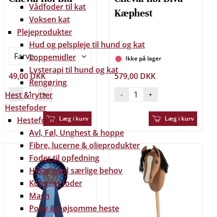
Vådfoder til kat
Kæphest
Voksen kat
Plejeprodukter
Hud og pelspleje til hund og kat
Farve
Loppemidler
Ikke på lager
Lysterapi til hund og kat
49,00 DKK
579,00 DKK
Rengøring
Hest & rytter
-
+
-
+
Hestefoder
Læg i kurv
Læg i kurv
Hestefoder
Avl, Føl, Unghest & hoppe
Fibre, lucerne & olieprodukter
Foder til opfedning
Heste med særlige behov
Komplet foder
Mash
Pony & nøjsomme heste