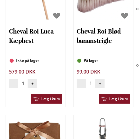
Cheval Roi Luca
Cheval Roi Blød
Kæphest
bananstrigle
Ikke på lager
På lager
579,00 DKK
99,00 DKK
-
+
-
+
Læg i kurv
Læg i kurv