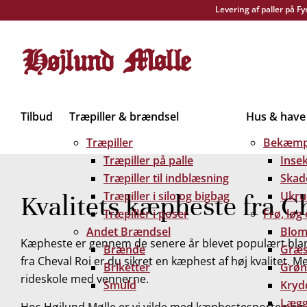
Levering af paller på F
Tilbud
Træpiller & brændsel
Hus & have
Træpiller
Bekæmp
Træpiller på palle
Inse
Træpiller til indblæsning
Skad
Træpiller i silo og bigbag
Ukru
Kvalitets kæpheste fra C
Træpiller i poser
Frø, løg
Andet Brændsel
Blom
Kæpheste er gennem de senere år blevet populært bla
Brænde
Græs
fra Cheval Roi er du sikret en kæphest af høj kvalitet.
Briketter
Grøn
rideskole med vennerne.
Smuld
Kryd
Lægg