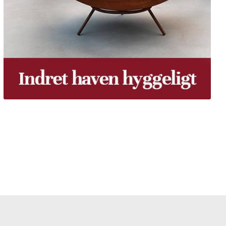
 gratis dine træpiller på hele Fyn. Uanset hvor på Fyn
u kan få leveret dine træpiller.