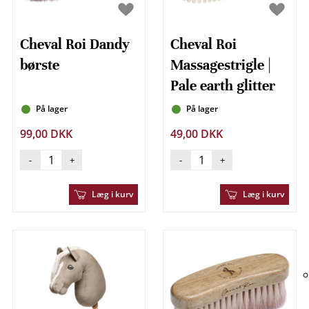
Cheval Roi Dandy
Cheval Roi
børste
Massagestrigle |
Pale earth glitter
På lager
På lager
99,00 DKK
49,00 DKK
-
+
-
+
Læg i kurv
Læg i kurv