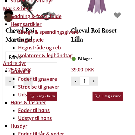
Strøelse til smådyr
Mark & hegn
Gødning & frø til folde
Hegnsartikler
Cheval Roi
Cheval Roi Roset |
Elhegn & spændingsgivere
Martingal
Lilla
Hegnspæle
Hegnstråde og reb
Isolatorer & ledhåndtag
Farve
På lager
Andre dyr
129,00 DKK
39,00 DKK
Gnavere
Foder til gnavere
-
+
-
+
Strøelse til gnaver
Udstyr til gnaver
Læg i kurv
Læg i kurv
Høns & fasaner
Foder til høns
Udstyr til høns
Husdyr
Foder til får & geder