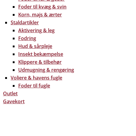
Foder til kvæg & svin
Korn, majs & ærter
Staldartikler
Aktivering & leg
Fodring
Hud & sårpleje
Insekt bekæmpelse
Klippere & tilbehør
Udmugning & rengøring
Voliere & havens fugle
Foder til fugle
Outlet
Gavekort