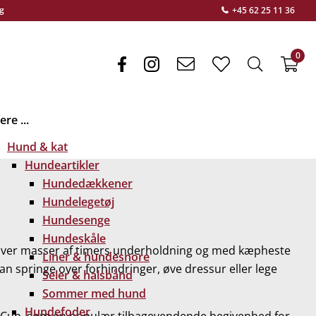
g
+45 62 25 11 36
0
facebook
instagram
envelope
heart
search
f
light
light
light
re ...
Hund & kat
Hundeartikler
Hundedækkener
Hundelegetøj
Hundesenge
Hundeskåle
iver masser af timers underholdning og med kæpheste
Liner & hundesnore
an springe over forhindringer, øve dressur eller lege
Seler & halsbånd
Sommer med hund
Hundefoder