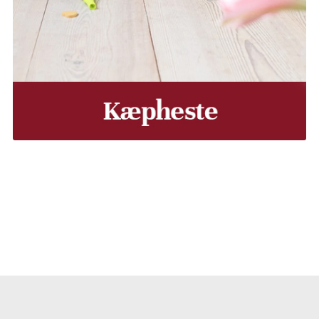
, Middelfart, Otterup eller et andet sted på Fyn? Vi leverer
Vores lastbiler kommer hele Fyn rundt i løbet af en uge, så d