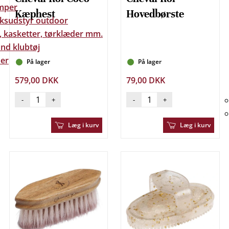
mper
Kæphest
Hovedbørste
eksudstyr outdoor
, kasketter, tørklæder mm.
nd klubtøj
er
På lager
På lager
579,00 DKK
79,00 DKK
-
+
-
+
Læg i kurv
Læg i kurv