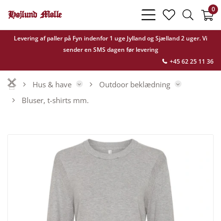
0
bars
heart
search
light
light
light
Levering af paller på Fyn indenfor 1 uge Jylland og Sjælland 2 uger. Vi
sender en SMS dagen før levering
+45 62 25 11 36
Hus & have
Outdoor beklædning
Bluser, t-shirts mm.