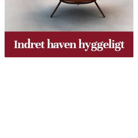
Træpiller Fyn - frit leveret
Bor du i Odense, Svendborg, Nyborg, Kerteminde,
Faaborg, Middelfart, Otterup eller et andet sted på Fyn?
Vi leverer gratis dine træpiller på hele Fyn. Uanset hvor
på Fyn du bor, kan du få leveret træpiller indenfor 5
hverdage. Vores lastbiler kommer hele Fyn rundt i
løbet af en uge, så du kan få leveret dine træpiller.