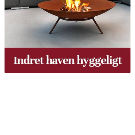
Træpiller Fyn - frit leveret
Bor du i Odense, Svendborg, Nyborg, Kerteminde,
Faaborg, Middelfart, Otterup eller et andet sted på Fyn?
Vi leverer gratis dine træpiller på hele Fyn. Uanset hvor
på Fyn du bor, kan du få leveret træpiller indenfor 5