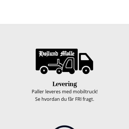
hverdage. Vores lastbiler kommer hele Fyn rundt i
løbet af en uge, så du kan få leveret dine træpiller.
Levering
Paller leveres med mobiltruck!
Se hvordan du får FRI fragt.