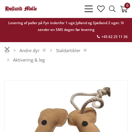
0
bars
heart
search
light
light
light
Levering af paller på Fyn indenfor 1 uge Jylland og Sjælland 2 uger. Vi
sender en SMS dagen før levering
+45 62 25 11 36
Andre dyr
Staldartikler
Aktivering & leg