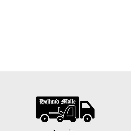
Træpiller Fyn - frit leveret
Bor du i Odense, Svendborg, Nyborg, Kerteminde,
Faaborg, Middelfart, Otterup eller et andet sted på Fyn?
Vi leverer gratis dine træpiller på hele Fyn. Uanset hvor
på Fyn du bor, kan du få leveret træpiller indenfor 5
hverdage. Vores lastbiler kommer hele Fyn rundt i
løbet af en uge, så du kan få leveret dine træpiller.