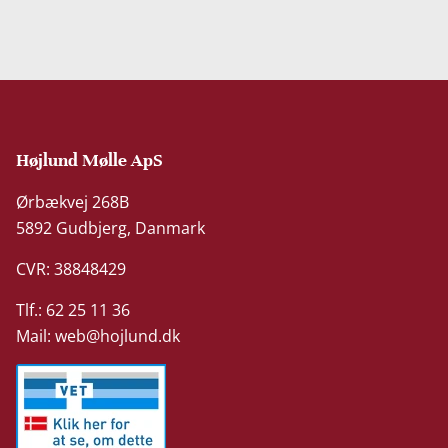
Højlund Mølle ApS
Ørbækvej 268B
5892 Gudbjerg, Danmark
CVR: 38848429
Tlf.: 62 25 11 36
Mail:
web@hojlund.dk