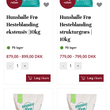
rabat
rabat
Hunsballe Frø
Hunsballe Frø
Hesteblanding
Hesteblanding
ekstensiv |10kg
strukturgræs |
10kg
På lager
På lager
879,00 - 899,00 DKK
779,00 - 799,00 DKK
-
+
-
+
Læg i kurv
Læg i kurv