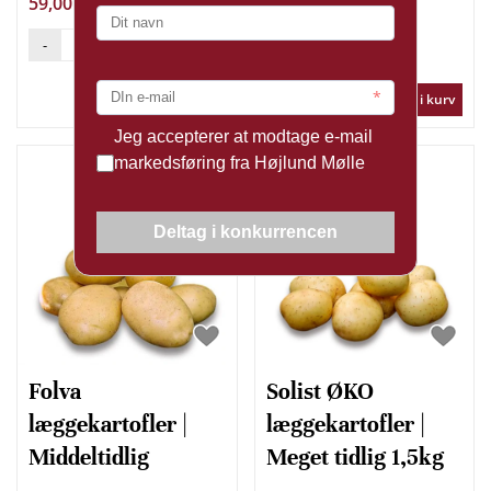
59,00 DKK
Fra 52,00 DKK
-
+
-
+
Læg i kurv
Læg i kurv
Folva
Solist ØKO
læggekartofler |
læggekartofler |
Middeltidlig
Meget tidlig 1,5kg