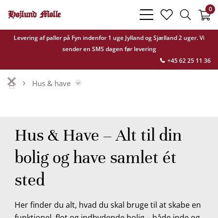
0
bars
heart
search
light
light
light
Levering af paller på Fyn indenfor 1 uge Jylland og Sjælland 2 uger. Vi
sender en SMS dagen før levering
+45 62 25 11 36
Hus & have
Hus & Have – Alt til din
bolig og have samlet ét
sted
Outdoor
beklædning
Her finder du alt, hvad du skal bruge til at skabe en
funktionel, flot og indbydende bolig – både inde og