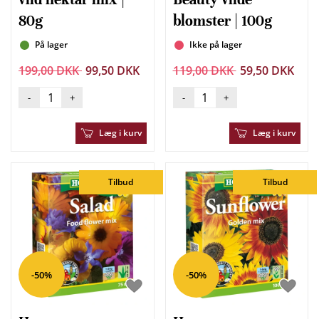
80g
blomster | 100g
På lager
Ikke på lager
199,00 DKK
99,50 DKK
119,00 DKK
59,50 DKK
-
+
-
+
Læg i kurv
Læg i kurv
Tilbud
Tilbud
-50%
-50%