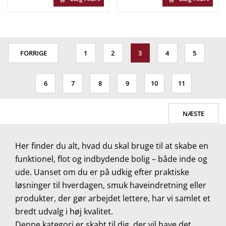
FORRIGE
1
2
3
4
5
6
7
8
9
10
11
NÆSTE
Her finder du alt, hvad du skal bruge til at skabe en
funktionel, flot og indbydende bolig – både inde og
ude. Uanset om du er på udkig efter praktiske
løsninger til hverdagen, smuk haveindretning eller
produkter, der gør arbejdet lettere, har vi samlet et
bredt udvalg i høj kvalitet.
Denne kategori er skabt til dig, der vil have det