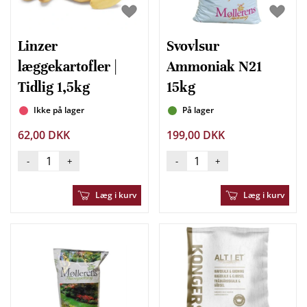
Linzer
Svovlsur
læggekartofler |
Ammoniak N21
Tidlig 1,5kg
15kg
Ikke på lager
På lager
62,00 DKK
199,00 DKK
-
+
-
+
Læg i kurv
Læg i kurv