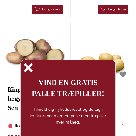
Læg i kurv
Læg i kurv
King Edward
Solist
læggekartofler |
læggekartofler |
Sen 1,5kg
Meget tidlig
Vægt
Ikke på lager