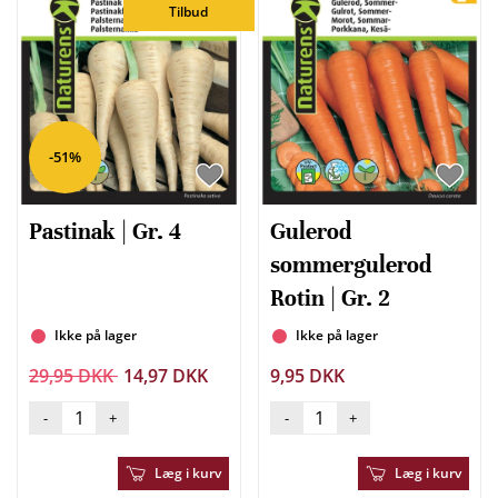
Tilbud
-51%
Pastinak | Gr. 4
Gulerod
sommergulerod
Rotin | Gr. 2
Ikke på lager
Ikke på lager
29,95 DKK
14,97 DKK
9,95 DKK
-
+
-
+
Læg i kurv
Læg i kurv