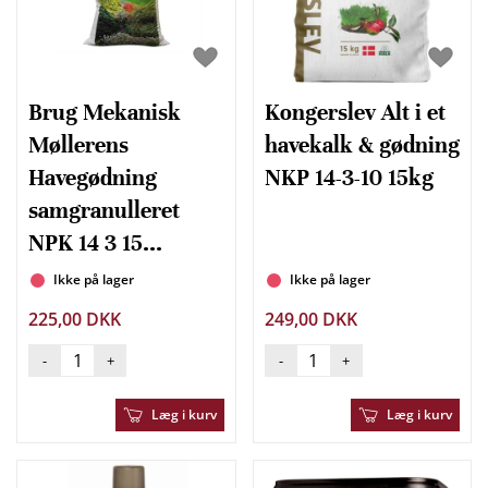
Brug Mekanisk
Kongerslev Alt i et
Møllerens
havekalk & gødning
Havegødning
NKP 14-3-10 15kg
samgranulleret
NPK 14 3 15...
Ikke på lager
Ikke på lager
225,00 DKK
249,00 DKK
-
+
-
+
Læg i kurv
Læg i kurv