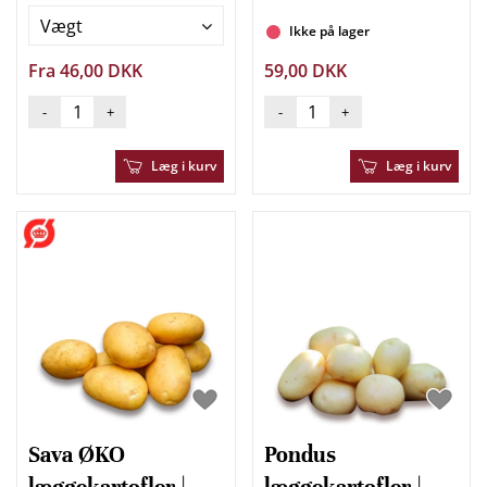
Vægt
Ikke på lager
Fra 46,00 DKK
59,00 DKK
-
+
-
+
Læg i kurv
Læg i kurv
Sava ØKO
Pondus