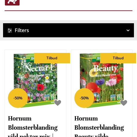
Filters
Tilbud
Tilbud
-50%
-50%
Hornum
Hornum
Blomsterblanding
Blomsterblanding
vild nektar mix |
Beauty vilde