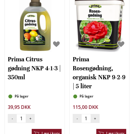
Prima Citrus
Prima
gødning NKP 4-1-3 |
Rosengødning,
350ml
organisk NKP 9-2-9
| 5 liter
På lager
På lager
39,95 DKK
115,00 DKK
-
+
-
+
Læg i kurv
Læg i kurv