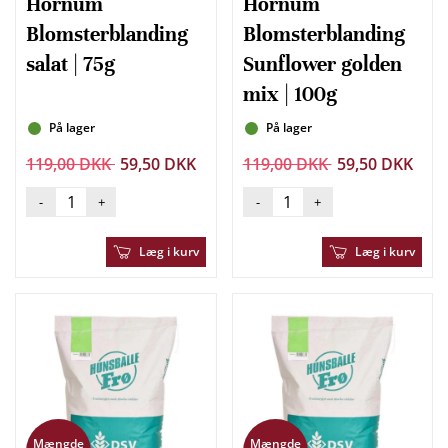
Hornum
Hornum
Blomsterblanding
Blomsterblanding
salat | 75g
Sunflower golden
mix | 100g
På lager
På lager
119,00 DKK
59,50 DKK
119,00 DKK
59,50 DKK
-
+
-
+
Læg i kurv
Læg i kurv
Mængde
Mængde