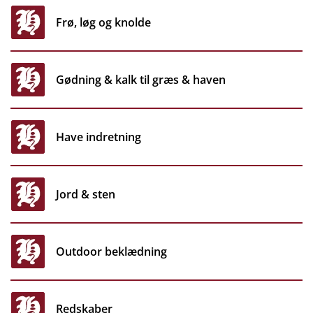
haven
kasketter,
Frø, løg og knolde
tørklæder
mm.
Gødning & kalk til græs & haven
Højlund
klubtøj
Have indretning
Jord & sten
Outdoor beklædning
Redskaber